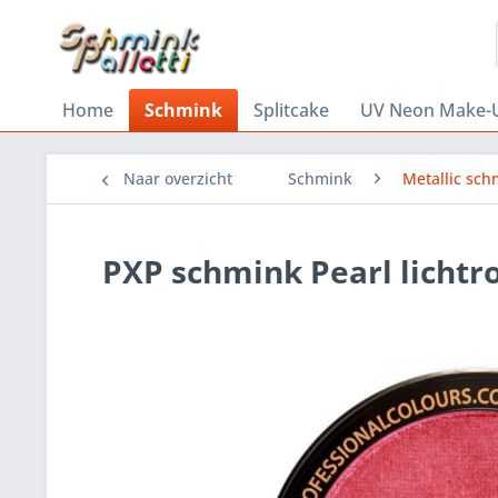
Home
Schmink
Splitcake
UV Neon Make-
Naar overzicht
Schmink
Metallic sch
PXP schmink Pearl lichtr