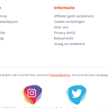
e
Informatie
enray
Affiliate (geld verdienen)
etaalwijzen
Cookie-instellingen
Over ons
lier
Privacy (AVG)
aag
Retourrecht
Vraag en antwoord
le prijzen zijn inclusief btw, exclusief
verzendkosten
, tenzij anderszins aangeg