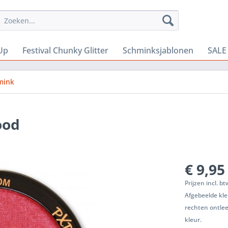
Up
Festival Chunky Glitter
Schminksjablonen
SALE
mink
ood
€ 9,95
Prijzen incl. b
Afgebeelde kle
rechten ontle
kleur.