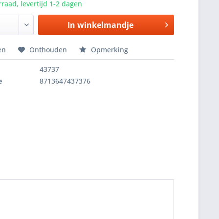
raad, levertijd 1-2 dagen
In winkelmandje
en
Onthouden
Opmerking
43737
e
8713647437376