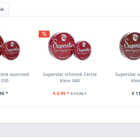
ok
mink vuurrood
Superstar schmink Cerise
Superstar s
 035
kleur 040
kle
95 *
€ 6,95 *
€ 1
€ 11,95 *