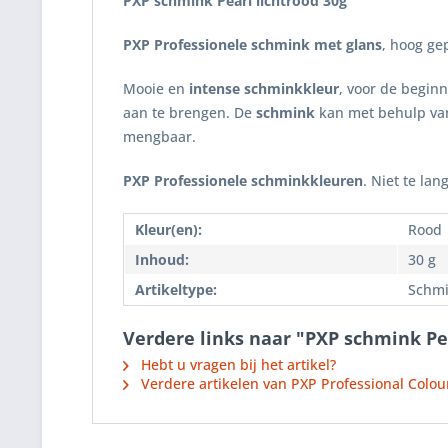
PXP schmink Pearl lichtrood
30g
PXP Professionele schmink met glans
, hoog ge
Mooie en
intense schminkkleur
, voor de begin
aan te brengen. De
schmink
kan met behulp va
mengbaar.
PXP Professionele schminkkleuren
. Niet te la
Kleur(en):
Rood
Inhoud:
30 g
Artikeltype:
Schmi
Verdere links naar "PXP schmink Pe
Hebt u vragen bij het artikel?
Verdere artikelen van PXP Professional Colou