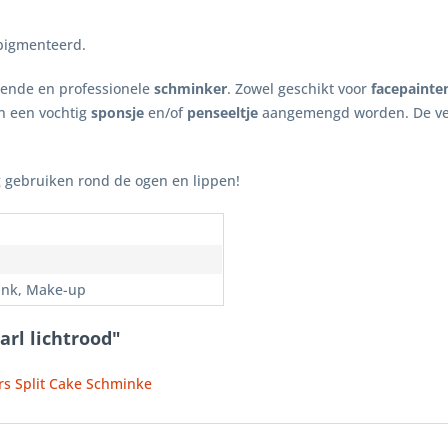
pigmenteerd.
nende en professionele
schminker
. Zowel geschikt voor
facepainte
n een vochtig
sponsje
en/of
penseeltje
aangemengd worden. De ve
ng gebruiken rond de ogen en lippen!
nk, Make-up
arl lichtrood"
rs Split Cake Schminke