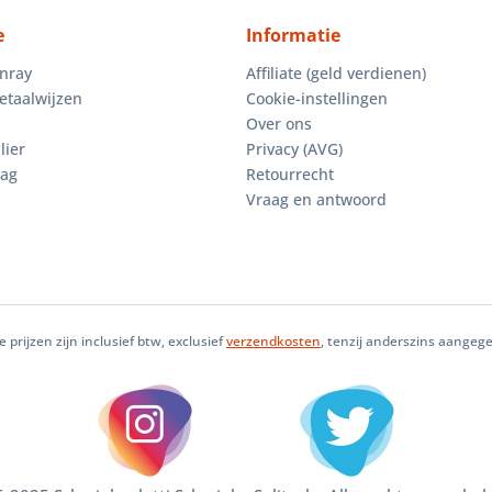
e
Informatie
enray
Affiliate (geld verdienen)
etaalwijzen
Cookie-instellingen
Over ons
lier
Privacy (AVG)
aag
Retourrecht
Vraag en antwoord
le prijzen zijn inclusief btw, exclusief
verzendkosten
, tenzij anderszins aangeg