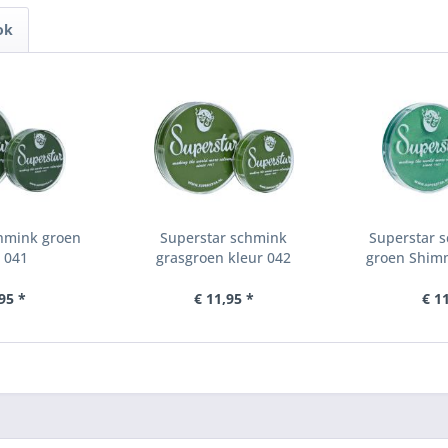
ok
chmink groen
Superstar schmink
Superstar 
 041
grasgroen kleur 042
groen Shimm
95 *
€ 11,95 *
€ 1