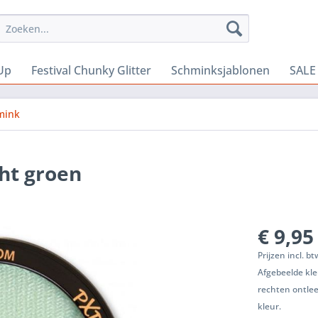
Up
Festival Chunky Glitter
Schminksjablonen
SALE
mink
ht groen
€ 9,95
Prijzen incl. b
Afgebeelde kle
rechten ontle
kleur.