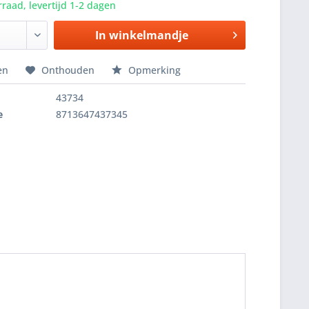
raad, levertijd 1-2 dagen
In winkelmandje
en
Onthouden
Opmerking
43734
e
8713647437345