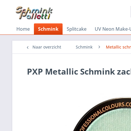
Home
Schmink
Splitcake
UV Neon Make-
Naar overzicht
Schmink
Metallic sch
PXP Metallic Schmink zac