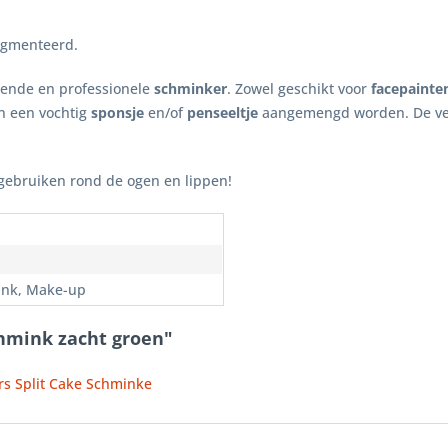
igmenteerd.
nende en professionele
schminker
. Zowel geschikt voor
facepainte
n een vochtig
sponsje
en/of
penseeltje
aangemengd worden. De ve
g gebruiken rond de ogen en lippen!
n
nk, Make-up
chmink zacht groen"
rs Split Cake Schminke