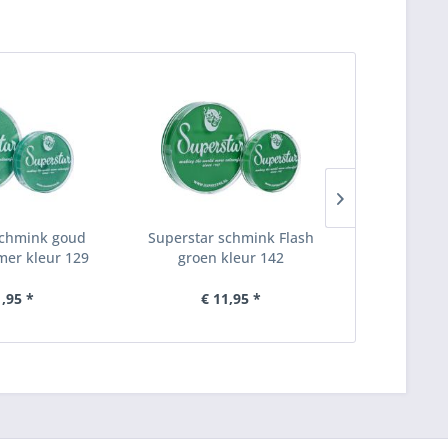
schmink goud
Superstar schmink Flash
Superstar 
er kleur 129
groen kleur 142
groen
1,95 *
€ 11,95 *
€ 6,95