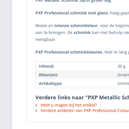
PXP Metallic Schmink zacht groen
30g
PXP Professional schmink met glans
, hoog gep
Mooie en
intense schminkkleur
, voor de begin
aan te brengen. De
schmink
kan met behulp va
mengbaar.
PXP Professional schminkkleuren
. Niet te lan
Inhoud:
30 g
Kleur(en):
Groe
Artikeltype:
Schmi
Verdere links naar "PXP Metallic S
Hebt u vragen bij het artikel?
Verdere artikelen van PXP Professional Colou