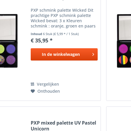
PXP schmink palette Wicked Dit
prachtige PXP schmink palette
Wicked bevat: 3 x Kleuren
schmink : oranje, groen en paars
3 x 3.5 gram 1 x Splitcake paars,
Inhoud
6 Stuk
(€ 5,99 * / 1 Stuk)
groen en oranje 3.5 gram 1 x
€ 35,95 *
Glitter cream Spring Break 2.6
gram 1 x Duo chrome...
In de
winkelwagen
Vergelijken
Onthouden
PXP mixed palette UV Pastel
Unicorn