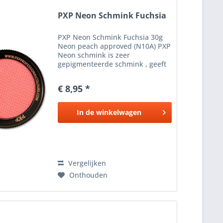
PXP Neon Schmink Fuchsia
PXP Neon Schmink Fuchsia 30g
Neon peach approved (N10A) PXP
Neon schmink is zeer
gepigmenteerde schmink , geeft
extreem goede dekking en is
vrijwel direct overschilderbaar,
€ 8,95 *
dus perfect voor onder andere
het fijnste lijnwerk. Een Neon...
In de
winkelwagen
Vergelijken
Onthouden