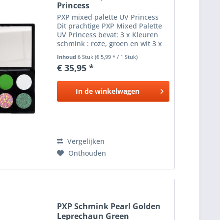
Princess
PXP mixed palette UV Princess
Dit prachtige PXP Mixed Palette
UV Princess bevat: 3 x Kleuren
schmink : roze, groen en wit 3 x
3.5 gram 1 x Splitcake roze, geel,
Inhoud
6 Stuk
(€ 5,99 * / 1 Stuk)
blauw en oranje 3.5 gram 1 x
€ 35,95 *
Glitter cream Neon 2.6 gram 1 x
Duo chrome...
In de
winkelwagen
Vergelijken
Onthouden
PXP Schmink Pearl Golden
Leprechaun Green