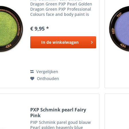
Dragon Green PXP Pearl Golden
Dragon Green PXP Professional
Colours face and body paint is
zeer gepigmenteerde schmink ,
geeft extreem goede dekking en
€ 9,95 *
is vrijwel direct overschilderbaar,
dus perfect voor onder...
In de
winkelwagen
Vergelijken
Onthouden
PXP Schmink pearl Fairy
Pink
PXP Schmink parel goud blauw
Pearl golden heavenly blue