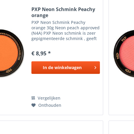
PXP Neon Schmink Peachy
orange
PXP Neon Schmink Peachy
orange 30g Neon peach approved
(N4A) PXP Neon schmink is zeer
gepigmenteerde schmink , geeft
extreem goede dekking en is
vrijwel direct overschilderbaar,
€ 8,95 *
dus perfect voor onder andere
het fijnste lijnwerk. Een...
In de
winkelwagen
Vergelijken
Onthouden