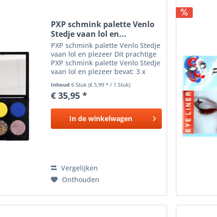
PXP schmink palette Venlo
Stedje vaan lol en...
PXP schmink palette Venlo Stedje
vaan lol en plezeer Dit prachtige
PXP schmink palette Venlo Stedje
vaan lol en plezeer bevat: 3 x
Kleuren schmink : rood, blauw en
Inhoud
6 Stuk
(€ 5,99 * / 1 Stuk)
geel 3 x 3.5 gram 1 x Splitcake
€ 35,95 *
rood, blauw en geel 3.5 gram 1 x
Glitter...
In de
winkelwagen
Vergelijken
Onthouden