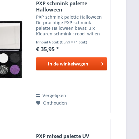
PXP schmink palette
Halloween
PXP schmink palette Halloween
Dit prachtige PXP schmink
palette Halloween bevat: 3 x
Kleuren schmink : rood, wit en
zwart 3 x 3.5 gram 1 x Splitcake
Inhoud
6 Stuk
(€ 5,99 * / 1 Stuk)
paars, zwart, geel en oranje 3.5
€ 35,95 *
gram 1 x Glitter cream Shiny
Gothic 2.6 gram 1 x Duo...
In de
winkelwagen
Vergelijken
Onthouden
PXP mixed palette UV