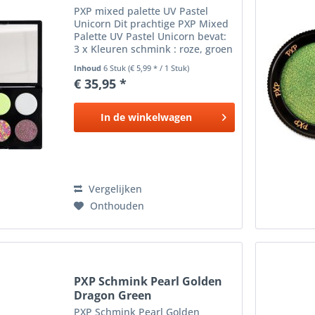
PXP mixed palette UV Pastel
Unicorn Dit prachtige PXP Mixed
Palette UV Pastel Unicorn bevat:
3 x Kleuren schmink : roze, groen
en wit 3 x 3.5 gram 1 x Splitcake
Inhoud
6 Stuk
(€ 5,99 * / 1 Stuk)
roze, geel, blauw en paars 3.5
€ 35,95 *
gram 1 x Glitter cream Pastel
Neon 2.6 gram 1...
In de
winkelwagen
Vergelijken
Onthouden
PXP Schmink Pearl Golden
Dragon Green
PXP Schmink Pearl Golden