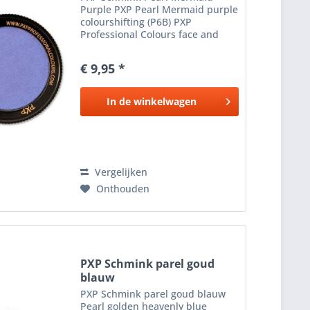
Purple PXP Pearl Mermaid purple
colourshifting (P6B) PXP
Professional Colours face and
body paint is zeer
gepigmenteerde schmink , geeft
€ 9,95 *
extreem goede dekking en is
vrijwel direct overschilderbaar,
dus perfect...
In de
winkelwagen
Vergelijken
Onthouden
PXP Schmink parel goud
blauw
PXP Schmink parel goud blauw
Pearl golden heavenly blue