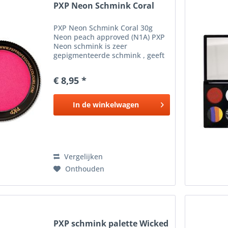
PXP Neon Schmink Coral
PXP Neon Schmink Coral 30g
Neon peach approved (N1A) PXP
Neon schmink is zeer
gepigmenteerde schmink , geeft
extreem goede dekking en is
vrijwel direct overschilderbaar,
€ 8,95 *
dus perfect voor onder andere
het fijnste lijnwerk. Een Neon...
In de
winkelwagen
Vergelijken
Onthouden
PXP schmink palette Wicked