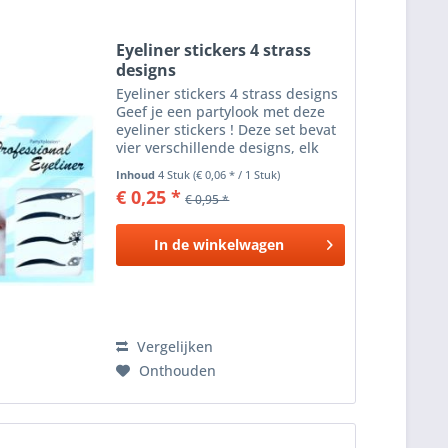
Eyeliner stickers 4 strass
designs
Eyeliner stickers 4 strass designs
Geef je een partylook met deze
eyeliner stickers ! Deze set bevat
vier verschillende designs, elk
versierd met schitterende strass
Inhoud
4 Stuk
(€ 0,06 * / 1 Stuk)
steentjes voor een opvallend
€ 0,25 *
€ 0,95 *
effect. Perfect voor feestjes ,
festivals...
In de
winkelwagen
Vergelijken
Onthouden