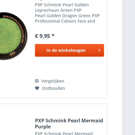
PXP Schmink Pearl Golden
Leprechaun Green PXP
Pearl Golden Dragon Green PXP
Professional Colours face and
body paint is zeer
gepigmenteerde schmink , geeft
€ 9,95 *
extreem goede dekking en is
vrijwel direct overschilderbaar,
dus perfect voor...
In de
winkelwagen
Vergelijken
Onthouden
PXP Schmink Pearl Mermaid
Purple
PXP Schmink Pearl Mermaid