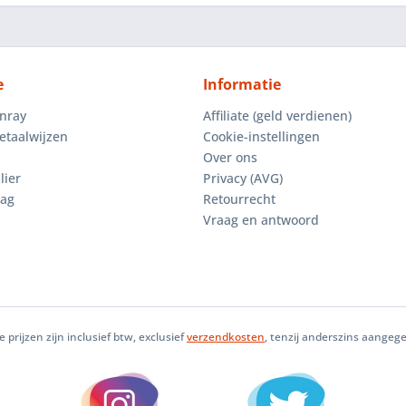
e
Informatie
enray
Affiliate (geld verdienen)
etaalwijzen
Cookie-instellingen
Over ons
lier
Privacy (AVG)
aag
Retourrecht
Vraag en antwoord
le prijzen zijn inclusief btw, exclusief
verzendkosten
, tenzij anderszins aangeg