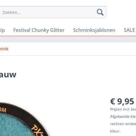
Up
Festival Chunky Glitter
Schminksjablonen
SALE
mink
lauw
€ 9,95
Prijzen incl. b
Afgebeelde kle
rechten ontle
kleur.