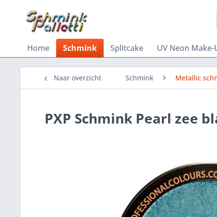
Home
Schmink
Splitcake
UV Neon Make-
Naar overzicht
Schmink
Metallic sch
PXP Schmink Pearl zee b