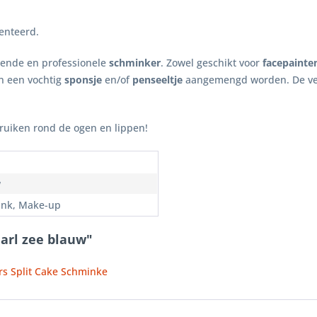
enteerd.
nende en professionele
schminker
. Zowel geschikt voor
facepainte
n een vochtig
sponsje
en/of
penseeltje
aangemengd worden. De ve
bruiken rond de ogen en lippen!
w
nk, Make-up
arl zee blauw"
rs Split Cake Schminke