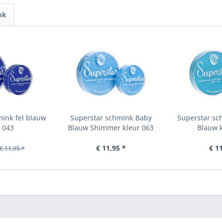
ok
ink fel blauw
Superstar schmink Baby
Superstar sc
 043
Blauw Shimmer kleur 063
Blauw k
€ 11,95 *
€ 1
€ 11,95 *