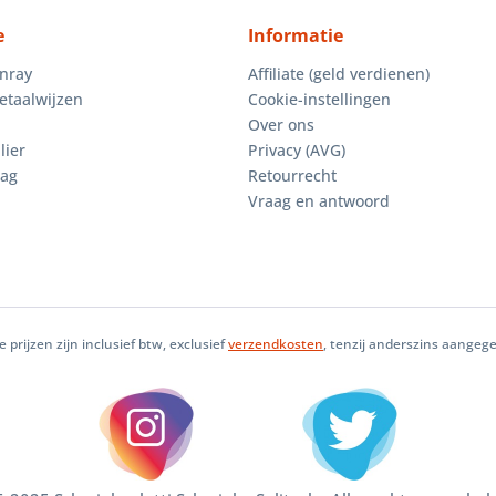
e
Informatie
enray
Affiliate (geld verdienen)
etaalwijzen
Cookie-instellingen
Over ons
lier
Privacy (AVG)
aag
Retourrecht
Vraag en antwoord
le prijzen zijn inclusief btw, exclusief
verzendkosten
, tenzij anderszins aangeg