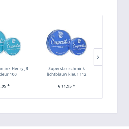
hmink Henry JR
Superstar schmink
Superst
leur 100
lichtblauw kleur 112
pastelbl
1,95 *
€ 11,95 *
€ 