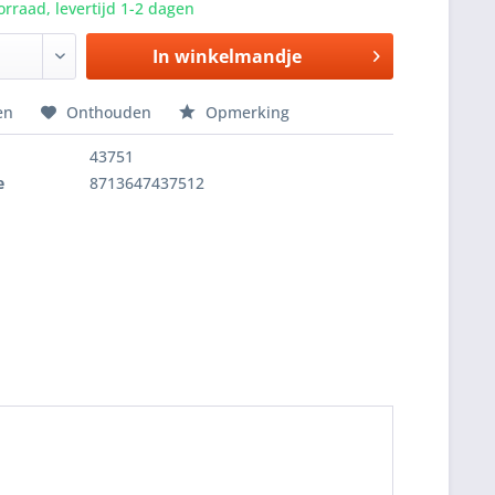
rraad, levertijd 1-2 dagen
In winkelmandje
en
Onthouden
Opmerking
43751
e
8713647437512