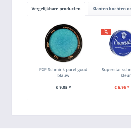
Vergelijkbare producten
Klanten kochten o
PXP Schmink parel goud
Superstar schm
blauw
kleur
€ 9,95 *
€ 6,95 *