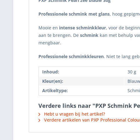
PXP Schmink Pearl zee blauw
30g
Professionele schmink met glans
, hoog gepigm
Mooie en
intense schminkkleur
, voor de begin
aan te brengen. De
schmink
kan met behulp va
mengbaar.
Professionele schminkkleuren
. Niet te lang ge
Inhoud:
30 g
Kleur(en):
Blau
Artikeltype:
Schmi
Verdere links naar "PXP Schmink Pe
Hebt u vragen bij het artikel?
Verdere artikelen van PXP Professional Colou