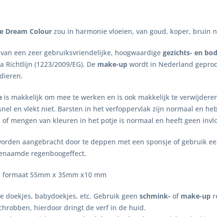
le Dream Colour
zou in harmonie vloeien, van goud, koper, bruin 
van een zeer gebruiksvriendelijke, hoogwaardige
gezichts- en bo
a Richtlijn (1223/2009/EG). De
make-up
wordt in Nederland geprod
dieren.
e
is makkelijk om mee te werken en is ook makkelijk te verwijdere
nel en vlekt niet. Barsten in het verfoppervlak zijn normaal en h
n of mengen van kleuren in het potje is normaal en heeft geen invl
rden aangebracht door te deppen met een sponsje of gebruik een 
ogenaamde regenboogeffect.
am, formaat 55mm x 35mm x10 mm
e doekjes, babydoekjes, etc. Gebruik geen
schmink-
of
make-up
r
schrobben, hierdoor dringt de verf in de huid.