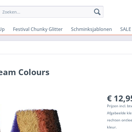
Up
Festival Chunky Glitter
Schminksjablonen
SALE
ream Colours
€ 12,9
Prijzen incl. b
Afgebeelde kle
rechten ontle
kleur.