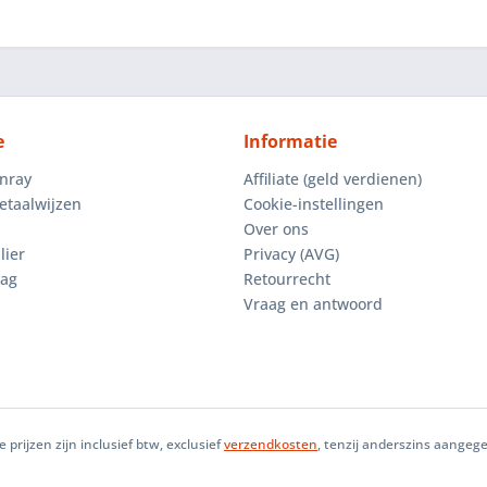
e
Informatie
enray
Affiliate (geld verdienen)
etaalwijzen
Cookie-instellingen
Over ons
lier
Privacy (AVG)
aag
Retourrecht
Vraag en antwoord
le prijzen zijn inclusief btw, exclusief
verzendkosten
, tenzij anderszins aangeg