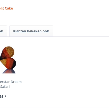
lit Cake
ok
Klanten bekeken ook
perstar Dream
Safari
95 *