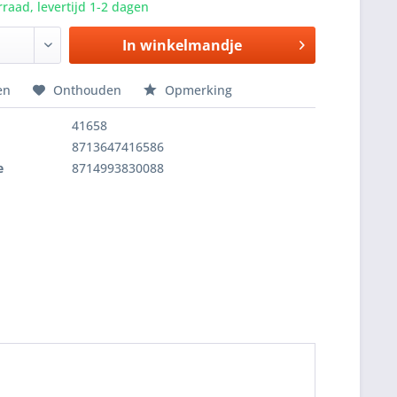
raad, levertijd 1-2 dagen
In winkelmandje
en
Onthouden
Opmerking
41658
8713647416586
e
8714993830088