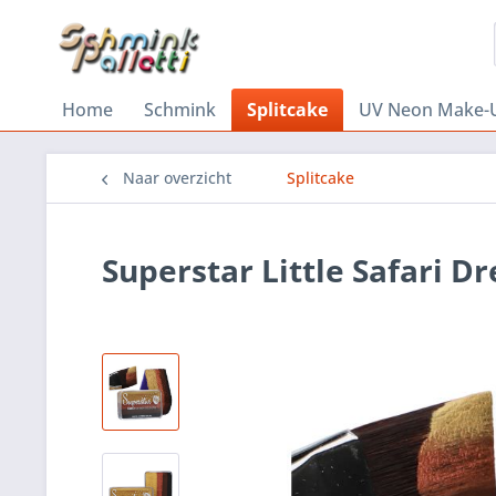
Home
Schmink
Splitcake
UV Neon Make-
Naar overzicht
Splitcake
Superstar Little Safari D