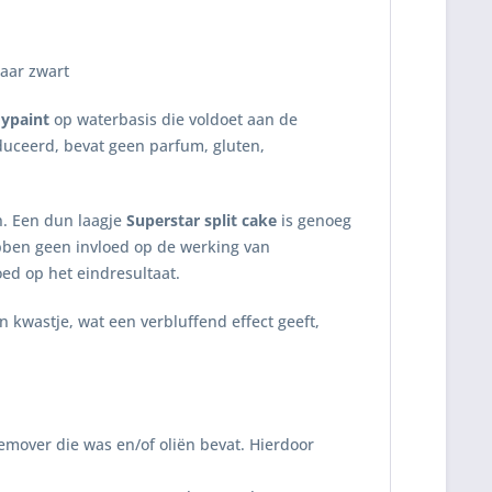
naar zwart
dypaint
op waterbasis die voldoet aan de
uceerd, bevat geen parfum, gluten,
n. Een dun laagje
Superstar split cake
is genoeg
ebben geen invloed op de werking van
oed op het eindresultaat.
kwastje, wat een verbluffend effect geeft,
emover die was en/of oliën bevat. Hierdoor