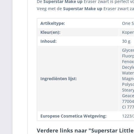
De
Superstar Make up
Eraser zwart is perfect v
Veeg met de
Superstar Make up
Eraser zwart za
Artikeltype:
One S
Kleur(en):
Koper
Inhoud:
30 g
Glyce
Fluor
Fenox
Decyl
Water,
Ingrediënten lijst:
Magne
Polyso
Steary
Geace
77004,
CI 77
Europese Cosmetica Wetgeving:
1223/
Verdere links naar "Superstar Littl