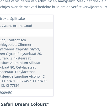
oor het verwijderen van
schmink
en
bodypaint
. Maak het doekje n
chtjes over de met verf bedekte huid om de verf te verwijderen. P
troke, Splitcake
, Zwart, Bruin, Goud
rine, Synthetisch
phlogopiet, Glimmer,
yethanol, Caprylyl Glycol,
een Glycol, Polysorbaat 20,
 Talk, Zinkstearaat,
sium Aluminium Silicaat,
rbaat 80, Cetylacetaat,
lacetaat, Oleylacetaat,
tyleerde Lanoline Alcohol, CI
 CI 77491, CI 77492, CI 77499,
713, CI 77891
2009/EG
e Safari Dream Colours"