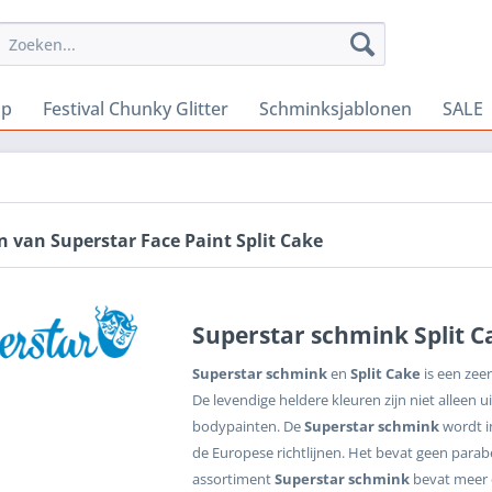
Up
Festival Chunky Glitter
Schminksjablonen
SALE
 van Superstar Face Paint Split Cake
Superstar schmink Split C
Superstar schmink
en
Split Cake
is een zee
De levendige heldere kleuren zijn niet alleen 
bodypainten. De
Superstar schmink
wordt i
de Europese richtlijnen. Het bevat geen parab
assortiment
Superstar schmink
bevat meer d