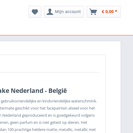
Mijn account
€ 0,00 *
ake Nederland - België
r gebruiksvriendelijke en kindvriendelijke waterschmink.
uitermate geschikt voor het facepainten alswel voor het
n Nederland geproduceerd en is goedgekeurd volgens
enen, geen parfum en is niet getest op dieren. Het
an 100 prachtige heldere matte, metallic, metallic met