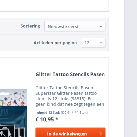
Sortering
Artikelen per pagina
Glitter Tattoo Stencils Pasen
Glitter Tattoo Stencils Pasen
Superstar Glitter Pasen tattoo
stencils 12 stuks (98818). Er is
geen kind dat nee zegt tegen een
Pasen glittertattoo . Wist je dat
Inhoud
12 Stuk
(€ 0,91 * / 1 Stuk)
het eigenlijk heel makkelijk is om
€ 10,95 *
ze zelf te zetten? Zelfs een kind
kan de...
In de
winkelwagen