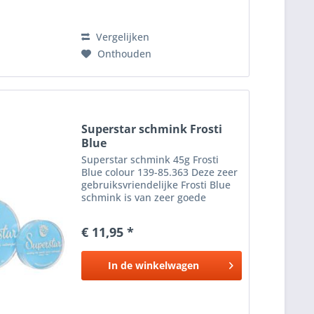
Vergelijken
Onthouden
Superstar schmink Frosti
Blue
Superstar schmink 45g Frosti
Blue colour 139-85.363 Deze zeer
gebruiksvriendelijke Frosti Blue
schmink is van zeer goede
kwaliteit. De kleuren zijn mooi
helder, de Frosti Blue schmink
€ 11,95 *
werkt prettig en is goed te
verwijderen. Een dunne...
In de
winkelwagen