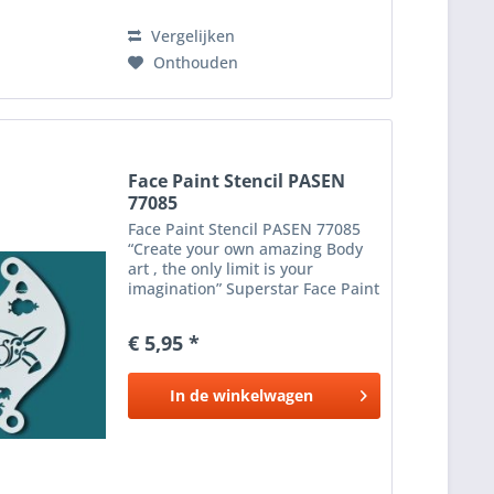
Vergelijken
Onthouden
Face Paint Stencil PASEN
77085
Face Paint Stencil PASEN 77085
“Create your own amazing Body
art , the only limit is your
imagination” Superstar Face Paint
stencils zijn de ideale stencils om
de WOW factor te creëren voor je
€ 5,95 *
face paint design . Gebruik de
Superstar...
In de
winkelwagen