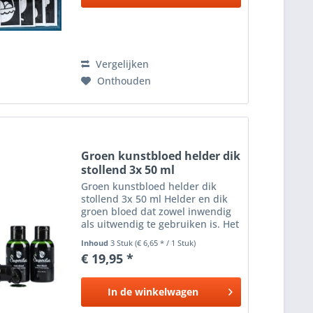
Vergelijken
Onthouden
Groen kunstbloed helder dik
stollend 3x 50 ml
Groen kunstbloed helder dik
stollend 3x 50 ml Helder en dik
groen bloed dat zowel inwendig
als uitwendig te gebruiken is. Het
groene bloed is zeer eenvoudig
Inhoud
3 Stuk
(€ 6,65 * / 1 Stuk)
uit je kleren te wassen. Vlekken
€ 19,95 *
eerst goed uitspoelen met lauw
water en daarna...
In de
winkelwagen