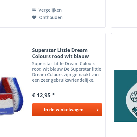
Vergelijken
Onthouden
Superstar Little Dream
Colours rood wit blauw
Superstar Little Dream Colours
rood wit blauw De Superstar little
Dream Colours zijn gemaakt van
een zeer gebruiksvriendelijke,
hoogwaardige gezichts- en
bodypaint op waterbasis die
€ 12,95 *
voldoet aan de strenge
voorschriften van de Europese...
In de
winkelwagen