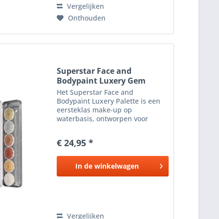
Vergelijken
Onthouden
Superstar Face and
Bodypaint Luxery Gem
Palette
Het Superstar Face and
Bodypaint Luxery Palette is een
eersteklas make-up op
waterbasis, ontworpen voor
moeiteloos aanbrengen en veilig
gebruik, zelfs voor kinderen.
€ 24,95 *
Deze hoogwaardige formule is
ontwikkeld om te voldoen aan de
strenge...
In de
winkelwagen
Vergelijken