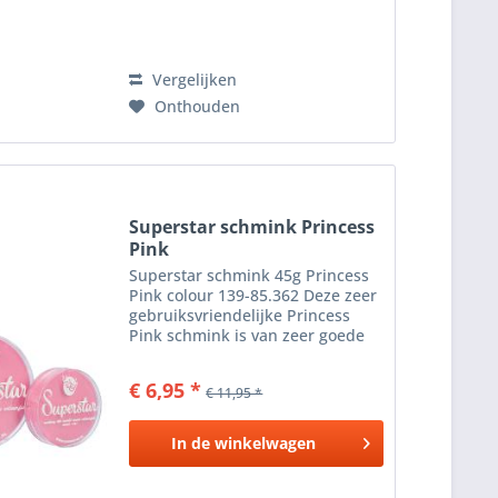
Vergelijken
Onthouden
Superstar schmink Princess
Pink
Superstar schmink 45g Princess
Pink colour 139-85.362 Deze zeer
gebruiksvriendelijke Princess
Pink schmink is van zeer goede
kwaliteit. De kleuren zijn mooi
helder, de Princess Pink schmink
€ 6,95 *
€ 11,95 *
werkt prettig en is goed te
verwijderen. Een...
In de
winkelwagen