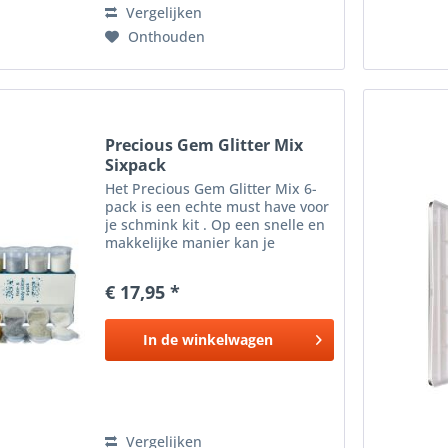
Vergelijken
Onthouden
Precious Gem Glitter Mix
Sixpack
Het Precious Gem Glitter Mix 6-
pack is een echte must have voor
je schmink kit . Op een snelle en
makkelijke manier kan je
sprankelende accenten aan
brengen. De glitter is geschikt
€ 17,95 *
voor zowel de huid als het haar.
De Fine Glitter Mix kan...
In de
winkelwagen
Vergelijken