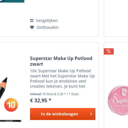
Vergelijken
Onthouden
Superstar Make Up Potlood
zwart
10x Superstar Make Up Potlood
zwart Met het Superstar Make Up
Potlood kun je eindeloos veel
creaties tekenen. Je kunt het
gebruiken op de wangen , lippen
Inhoud
10 Stuk
(€ 3,30 * / 1 Stuk)
, ogen en wenkbrauwen of om je
€ 32,95 *
ontwerp over het hele lichaam te
schetsen. Het...
In de
winkelwagen