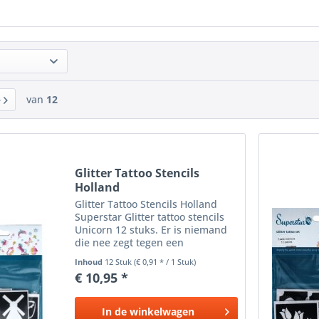
van
12
Glitter Tattoo Stencils
Holland
Glitter Tattoo Stencils Holland
Superstar Glitter tattoo stencils
Unicorn 12 stuks. Er is niemand
die nee zegt tegen een
glittertattoo . Wist je dat het
Inhoud
12 Stuk
(€ 0,91 * / 1 Stuk)
eigenlijk heel makkelijk is om ze
€ 10,95 *
zelf te zetten? Zelfs een kind kan
de was doen, en...
In de
winkelwagen