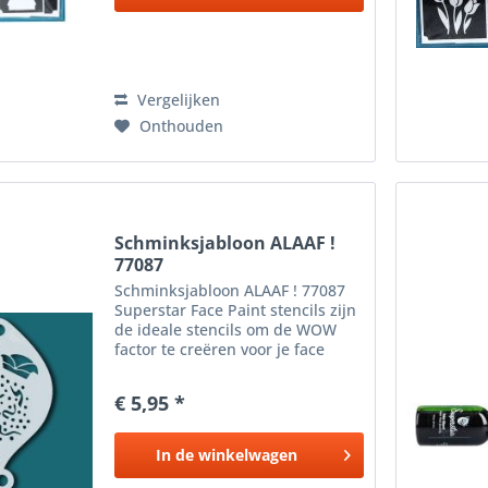
Vergelijken
Onthouden
Schminksjabloon ALAAF !
77087
Schminksjabloon ALAAF ! 77087
Superstar Face Paint stencils zijn
de ideale stencils om de WOW
factor te creëren voor je face
paint design . Gebruik de
Superstar Face- and Bodypaint of
€ 5,95 *
zelfs de Dream Colours tesamen
met een fingerdauber...
In de
winkelwagen