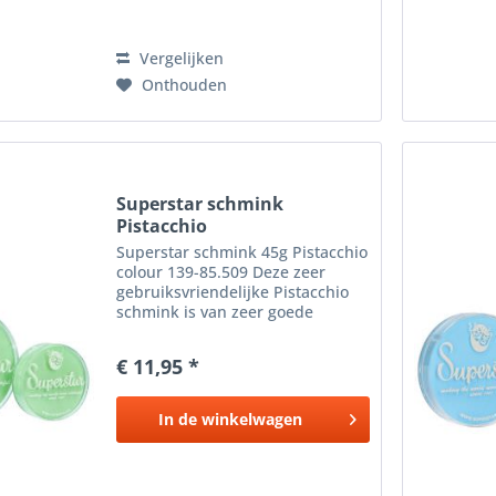
Vergelijken
Onthouden
Superstar schmink
Pistacchio
Superstar schmink 45g Pistacchio
colour 139-85.509 Deze zeer
gebruiksvriendelijke Pistacchio
schmink is van zeer goede
kwaliteit. De kleuren zijn mooi
helder, de Pistacchio schmink
€ 11,95 *
werkt prettig en is goed te
verwijderen. Een dunne laag...
In de
winkelwagen