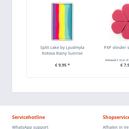
Split cake by Lyudmyla
PXP vlinder 
Kotova Rainy Sunrise
Inhoud
6 Stuk
(€
€ 9,95 *
€ 7,
Servicehotline
Shopservic
WhatsApp support
Afhalen in V