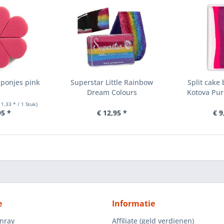
sponjes pink
Superstar Little Rainbow
Split cake
Dream Colours
Kotova Pur
 1,33 * / 1 Stuk)
95 *
€ 12,95 *
€ 9
e
Informatie
enray
Affiliate (geld verdienen)