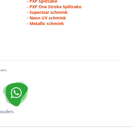
- PXP Splitcake
- PXP One Stroke Splitcake
- Superstar schmink
- Neon UV schmink
- Metallic schmink
even.
houden.