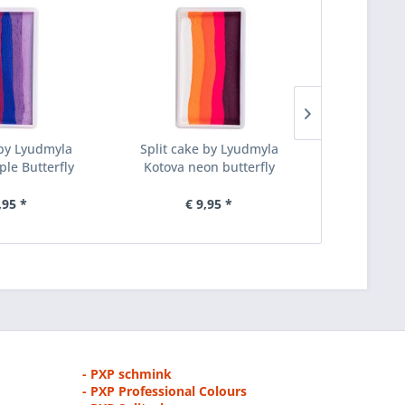
 by Lyudmyla
Split cake by Lyudmyla
PXP double
ple Butterfly
Kotova neon butterfly
Inhoud
3 Stu
,95 *
€ 9,95 *
€ 
- PXP schmink
- PXP Professional Colours