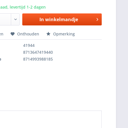
aad, levertijd 1-2 dagen
In winkelmandje
en
Onthouden
Opmerking
41944
8713647419440
e
8714993988185