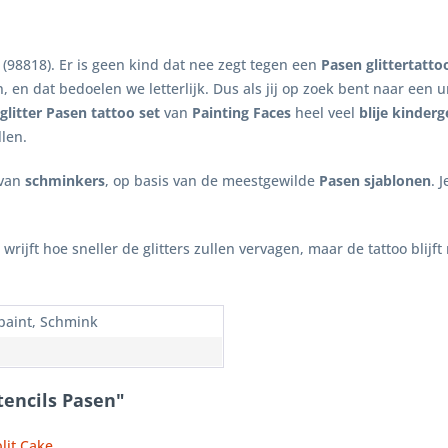
 (98818). Er is geen kind dat nee zegt tegen een
Pasen glittertatto
, en dat bedoelen we letterlijk. Dus als jij op zoek bent naar een u
glitter Pasen tattoo set
van
Painting Faces
heel veel
blije kinder
len.
 van
schminkers
, op basis van de meestgewilde
Pasen sjablonen
. 
ijft hoe sneller de glitters zullen vervagen, maar de tattoo blijft
paint, Schmink
tencils Pasen"
lit Cake