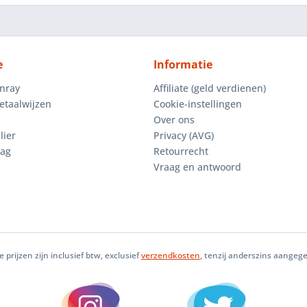
e
Informatie
enray
Affiliate (geld verdienen)
etaalwijzen
Cookie-instellingen
Over ons
lier
Privacy (AVG)
aag
Retourrecht
Vraag en antwoord
le prijzen zijn inclusief btw, exclusief
verzendkosten
, tenzij anderszins aangeg