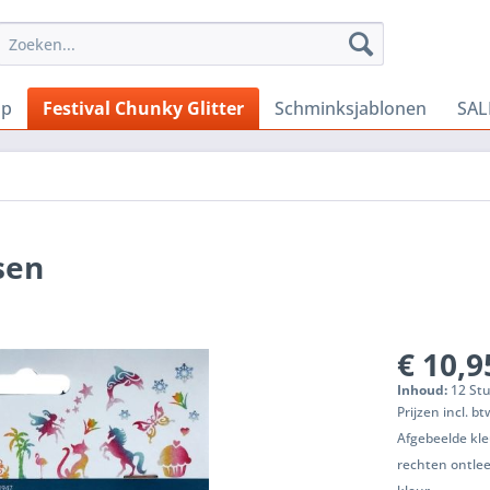
Up
Festival Chunky Glitter
Schminksjablonen
SAL
sen
€ 10,9
Inhoud:
12 Stu
Prijzen incl. b
Afgebeelde kle
rechten ontle