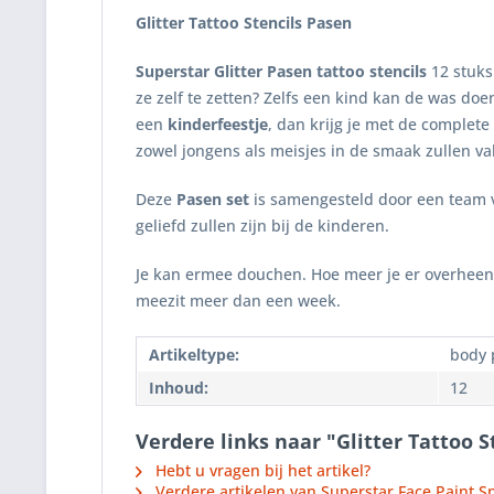
Glitter Tattoo Stencils Pasen
Superstar Glitter Pasen tattoo stencils
12 stuks
ze zelf te zetten? Zelfs een kind kan de was doen
een
kinderfeestje
, dan krijg je met de complete
zowel jongens als meisjes in de smaak zullen val
Deze
Pasen set
is samengesteld door een team
geliefd zullen zijn bij de kinderen.
Je kan ermee douchen. Hoe meer je er overheen wr
meezit meer dan een week.
Artikeltype:
body 
Inhoud:
12
Verdere links naar "Glitter Tattoo S
Hebt u vragen bij het artikel?
Verdere artikelen van Superstar Face Paint Sp