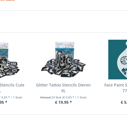
 Stencils Cute
Glitter Tattoo Stencils Dieren
Face Paint 
L
XL
77
€ 0,83 * / 1 Stuk)
Inhoud
24 Stuk
(€ 0,83 * / 1 Stuk)
95 *
€ 19,95 *
€ 5