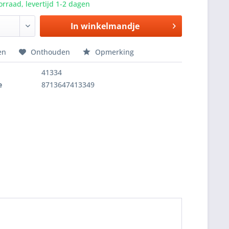
rraad, levertijd 1-2 dagen
In winkelmandje
en
Onthouden
Opmerking
41334
e
8713647413349