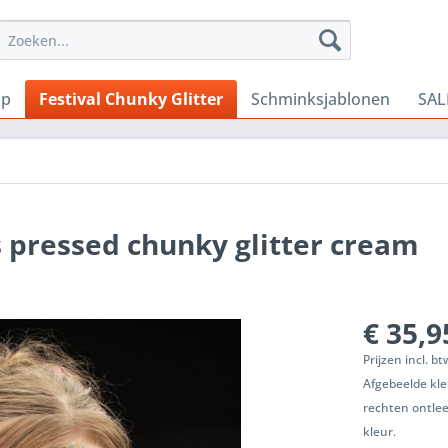
Up
Festival Chunky Glitter
Schminksjablonen
SAL
 pressed chunky glitter cream
€ 35,9
Prijzen incl. b
Afgebeelde kle
rechten ontle
kleur.