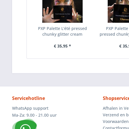
PXP Palette L'été pressed
PXP Palett
chunky glitter cream
pressed chunky
€ 35,95 *
€ 35,
Servicehotline
Shopservic
WhatsApp support
Afhalen in V
Verzend en b
Ma-Za: 9.00 - 21.00 uur
Voorwaarden
Contactformu