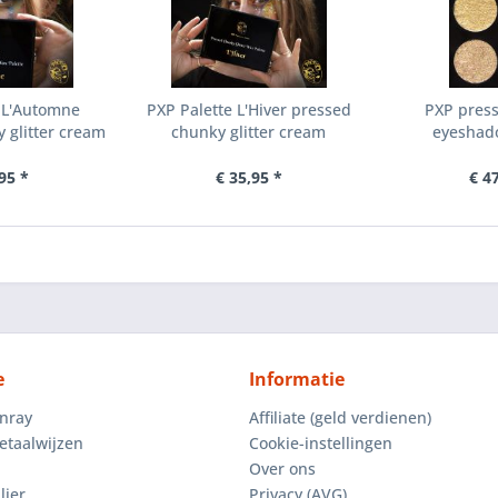
e L'Automne
PXP Palette L'Hiver pressed
PXP pres
 glitter cream
chunky glitter cream
eyeshado
95 *
€ 35,95 *
€ 4
e
Informatie
enray
Affiliate (geld verdienen)
etaalwijzen
Cookie-instellingen
Over ons
lier
Privacy (AVG)