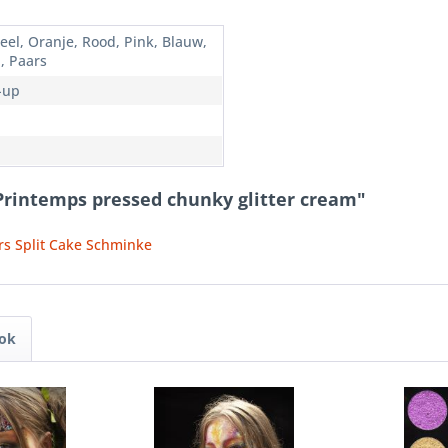
Geel, Oranje, Rood, Pink, Blauw,
, Paars
-up
 Printemps pressed chunky glitter cream"
rs Split Cake Schminke
ook